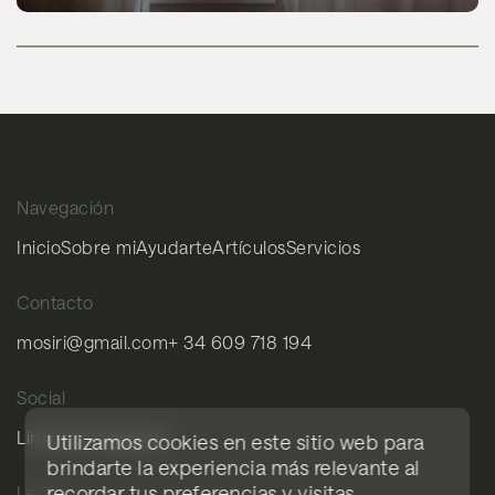
Navegación
Inicio
Sobre mi
Ayudarte
Artículos
Servicios
Contacto
mosiri@gmail.com
+ 34 609 718 194
Social
LinkedIn
Instagram
Utilizamos cookies en este sitio web para
brindarte la experiencia más relevante al
recordar tus preferencias y visitas
Legal